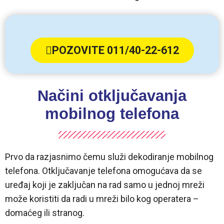
POZOVITE 011/40-22-612
Načini otključavanja
mobilnog telefona
Prvo da razjasnimo čemu služi dekodiranje mobilnog
telefona. Otključavanje telefona omogućava da se
uređaj koji je zaključan na rad samo u jednoj mreži
može koristiti da radi u mreži bilo kog operatera –
domaćeg ili stranog.