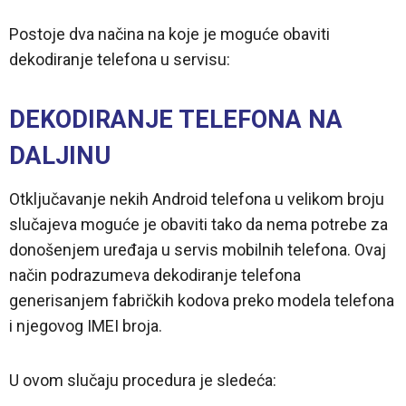
Postoje dva načina na koje je moguće obaviti
dekodiranje telefona u servisu:
DEKODIRANJE TELEFONA NA
DALJINU
Otključavanje nekih Android telefona u velikom broju
slučajeva moguće je obaviti tako da nema potrebe za
donošenjem uređaja u servis mobilnih telefona. Ovaj
način podrazumeva dekodiranje telefona
generisanjem fabričkih kodova preko modela telefona
i njegovog IMEI broja.
U ovom slučaju procedura je sledeća: