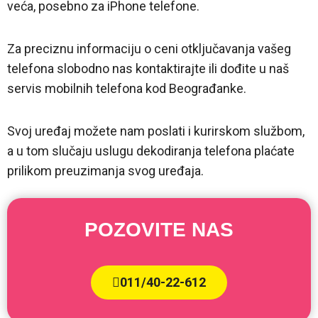
veća, posebno za iPhone telefone.
Za preciznu informaciju o ceni otključavanja vašeg
telefona slobodno nas kontaktirajte ili dođite u naš
servis mobilnih telefona kod Beograđanke.
Svoj uređaj možete nam poslati i kurirskom službom,
a u tom slučaju uslugu dekodiranja telefona plaćate
prilikom preuzimanja svog uređaja.
POZOVITE NAS
011/40-22-612