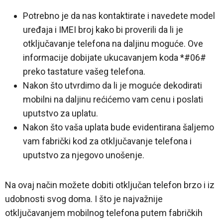
Potrebno je da nas kontaktirate i navedete model
uređaja i IMEI broj kako bi proverili da li je
otključavanje telefona na daljinu moguće. Ove
informacije dobijate ukucavanjem koda *#06#
preko tastature vašeg telefona.
Nakon što utvrdimo da li je moguće dekodirati
mobilni na daljinu rećićemo vam cenu i poslati
uputstvo za uplatu.
Nakon što vaša uplata bude evidentirana šaljemo
vam fabrički kod za otključavanje telefona i
uputstvo za njegovo unošenje.
Na ovaj način možete dobiti otključan telefon brzo i iz
udobnosti svog doma. I što je najvažnije
otključavanjem mobilnog telefona putem fabričkih