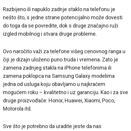
Razbijeno ili napuklo zadnje staklo na telefonu je
nešto što, s jedne strane potencijalno može dovesti
do toga da se povredite, dok s druge značajno ruži
izgled mobilnog i stvara druge probleme.
Ovo naročito važi za telefone višeg cenovnog ranga u
čiji je dizajn uloženo puno truda i vremena. Zato je
zamena zadnjeg stakla na iPhone telefonima ili
zamena poklopca na Samsung Galaxy modelima
jedna od usluga koju obavljamo u najkraćem
mogućem roku – kvalitetno i uz garanciju. Kao i za sve
druge proizvođače: Honor, Huawei, Xiaomi, Poco,
Motorola itd.
Sve što je potrebno da uradite jeste da nas