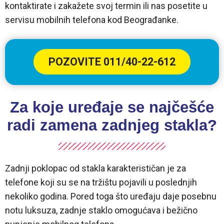
kontaktirate i zakažete svoj termin ili nas posetite u
servisu mobilnih telefona kod Beograđanke.
POZOVITE 011/40-22-612
Za koje uređaje se najčešće
radi zamena zadnjeg stakla?
Zadnji poklopac od stakla karakterističan je za
telefone koji su se na tržištu pojavili u poslednjih
nekoliko godina. Pored toga što uređaju daje posebnu
notu luksuza, zadnje staklo omogućava i bežično