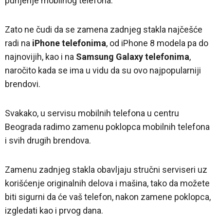
punjenje mobilnog telefona.
Zato ne čudi da se zamena zadnjeg stakla najčešće
radi na
iPhone telefonima
, od iPhone 8 modela pa do
najnovijih, kao i na
Samsung Galaxy telefonima
,
naročito kada se ima u vidu da su ovo najpopularniji
brendovi.
Svakako, u servisu mobilnih telefona u centru
Beograda radimo zamenu poklopca mobilnih telefona
i svih drugih brendova.
Zamenu zadnjeg stakla obavljaju stručni serviseri uz
korišćenje originalnih delova i mašina, tako da možete
biti sigurni da će vaš telefon, nakon zamene poklopca,
izgledati kao i prvog dana.