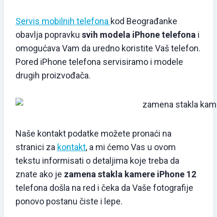
Servis mobilnih telefona
kod Beograđanke
obavlja popravku
svih modela iPhone telefona
i
omogućava Vam da uredno koristite Vaš telefon.
Pored iPhone telefona servisiramo i modele
drugih proizvođača.
Naše kontakt podatke možete pronaći na
stranici za
kontakt
, a mi ćemo Vas u ovom
tekstu informisati o detaljima koje treba da
znate ako je
zamena stakla kamere iPhone 12
telefona došla na red i čeka da Vaše fotografije
ponovo postanu čiste i lepe.