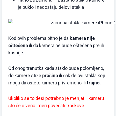
je puklo i nedostaju delovi stakla
Kod ovih problema bitno je da
kamera nije
oštećena
ili da kamera ne bude oštećena pre ili
kasnije.
Od onog trenutka kada staklo bude polomljeno,
do kamere stiže
prašina
ili čak delovi stakla koji
mogu da oštete kameru privremeno ili
trajno
.
Ukoliko se to desi potrebno je menjati i kameru
što će u većoj meri povećati troškove.