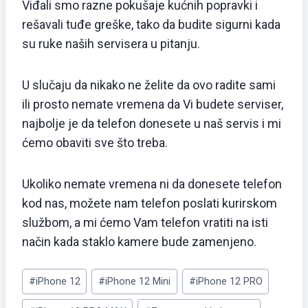
Viđali smo razne pokušaje kućnih popravki i
rešavali tuđe greške, tako da budite sigurni kada
su ruke naših servisera u pitanju.
U slučaju da nikako ne želite da ovo radite sami
ili prosto nemate vremena da Vi budete serviser,
najbolje je da telefon donesete u naš servis i mi
ćemo obaviti sve što treba.
Ukoliko nemate vremena ni da donesete telefon
kod nas, možete nam telefon poslati kurirskom
službom, a mi ćemo Vam telefon vratiti na isti
način kada staklo kamere bude zamenjeno.
#
iPhone 12
#
iPhone 12 Mini
#
iPhone 12 PRO