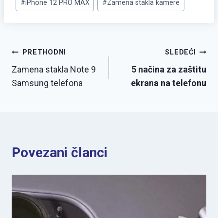
#
iPhone 12 PRO MAX
#
Zamena stakla kamere
PRETHODNI
SLEDEĆI
Zamena stakla Note 9
5 načina za zaštitu
Samsung telefona
ekrana na telefonu
Povezani članci