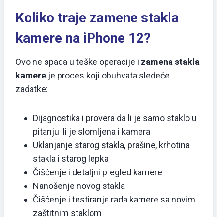
Koliko traje zamene stakla
kamere na iPhone 12?
Ovo ne spada u teške operacije i
zamena stakla
kamere
je proces koji obuhvata sledeće
zadatke:
Dijagnostika i provera da li je samo staklo u
pitanju ili je slomljena i kamera
Uklanjanje starog stakla, prašine, krhotina
stakla i starog lepka
Čišćenje i detaljni pregled kamere
Nanošenje novog stakla
Čišćenje i testiranje rada kamere sa novim
zaštitnim staklom