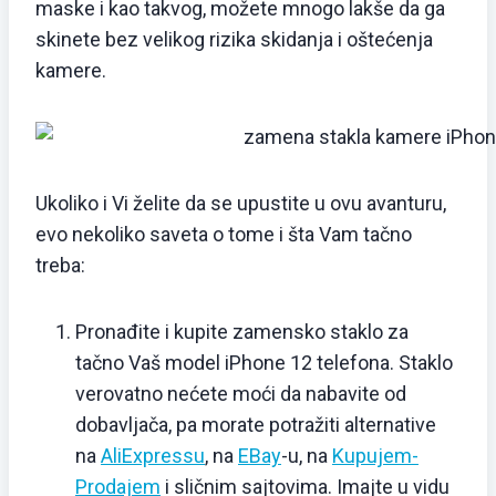
maske i kao takvog, možete mnogo lakše da ga
skinete bez velikog rizika skidanja i oštećenja
kamere.
Ukoliko i Vi želite da se upustite u ovu avanturu,
evo nekoliko saveta o tome i šta Vam tačno
treba:
Pronađite i kupite zamensko staklo za
tačno Vaš model iPhone 12 telefona. Staklo
verovatno nećete moći da nabavite od
dobavljača, pa morate potražiti alternative
na
AliExpressu
, na
EBay
-u, na
Kupujem-
Prodajem
i sličnim sajtovima. Imajte u vidu