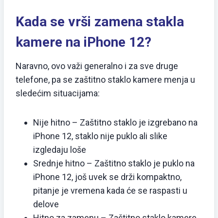
Kada se vrši zamena stakla
kamere na iPhone 12?
Naravno, ovo važi generalno i za sve druge
telefone, pa se zaštitno staklo kamere menja u
sledećim situacijama:
Nije hitno – Zaštitno staklo je izgrebano na
iPhone 12, staklo nije puklo ali slike
izgledaju loše
Srednje hitno – Zaštitno staklo je puklo na
iPhone 12, još uvek se drži kompaktno,
pitanje je vremena kada će se raspasti u
delove
Hitno za zamenu – Zaštitno staklo kamere