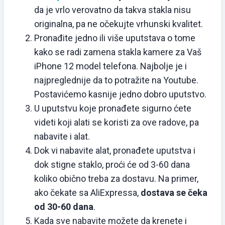
da je vrlo verovatno da takva stakla nisu
originalna, pa ne očekujte vrhunski kvalitet.
Pronađite jedno ili više uputstava o tome
kako se radi zamena stakla kamere za Vaš
iPhone 12 model telefona. Najbolje je i
najpreglednije da to potražite na Youtube.
Postavićemo kasnije jedno dobro uputstvo.
U uputstvu koje pronađete sigurno ćete
videti koji alati se koristi za ove radove, pa
nabavite i alat.
Dok vi nabavite alat, pronađete uputstva i
dok stigne staklo, proći će od 3-60 dana
koliko obično treba za dostavu. Na primer,
ako čekate sa AliExpressa,
dostava se čeka
od 30-60 dana
.
Kada sve nabavite možete da krenete i